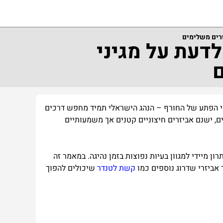
זרים משלימים
לדעת על מגיני
ם
הפתע
של
החורף
–
הנהג
הישראלי
תמיד
מחפש
דרכים
ם
,
ישנם
אביזרים
חיצוניים
קטנים
אך
משמעותיים
רון
מיידי
למגוון
בעיות
נפוצות
בזמן
נהיגה
.
במאמר
זה
אביזרי
שדרוג
נוספים
כמו
קשת
לטנדר
שיכול
ים
להפוך