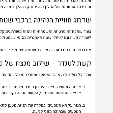
על
מנת
להבטיח
התאמה
מושלמת
,
תמיד
יש
לבחור
מגיני
ר
והירידה
האוטומטי
של
החלון
ולא
יתנתק
במהלך
נסיעה
מה
שדרוג
חוויית
הנהיגה
ברכבי
שטח
בעוד
שמכוניו
ת
פרטיות
ומשפחתיות
נהנות
משדרוגים
קלי
לעבודה
קשה
וגם
לטיולי
שטח
מאתגרים
בסופי
שבוע
,
ולכ
אם
ברשותכם
טנדר
עבודה
או
רכב
שטח
עוצמתי
,
לצד
התק
קשת
לטנדר
–
שילוב
מנצח
של
פו
עבור
כל
בעל
טנדר
,
ארגז
המטען
האחורי
הוא
הלב
הפועם
ש
אבטחה וקשירת ציוד:
היתרון הפרקטי החשוב ביותר 
או ציוד מחנאות משפחתי, הקשת מהווה נקודת עיגון
הגנה על תא הנוסעים:
במקרה של תזוזת מטען פתאו
הנוסעים שבתוכה מפני פגיעה.