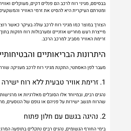
בבס
יסם
,
מגיני
רוח
לרכב
הם
פנלים
דקים
,
מעוקלים
ואוויר
ומטרתם
העיקרית
היא
להסיט
את
זרמי
האוויר
והמשקעים
הצורך
במוצר
כמו
מגיני
רוח
לרכב
עולה
בעיקר
כאשר
רוצי
מייצרת
רעש
מחריש
אוזניים
ומערבולות
רוח
חזקות
בתוך
זרימת
האוויר
מסביב
למרכב
הרכב
.
היתרונות
הבריאותיים
והבטיחותיי
מעבר
לפן
האסתטי
,
התקנת
מגיני
רוח
לרכב
מעניקה
שורה
1.
זרימת
אוויר
טבעית
ללא
רוח
ישירה
נהגים
רבים
,
ובמיוחד
אלו
ה
סובלים
מאלרגיות
או
מרגישות
שהרוח
תנשב
ישירות
על
פניהם
או
גופם
של
הנוסעים
,
מה
2.
נהיגה
בגשם
עם
חלון
פתוח
בימי
החורף
הגשומים
,
נהגים
רבים
נתקלים
בתופעה
המרגי