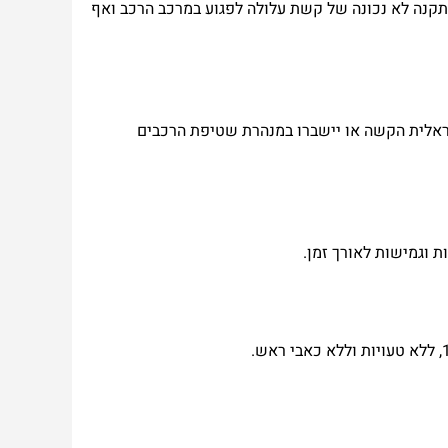
קנה
לא
נכונה
של
קשת
עלולה
לפגוע
במרכב
הרכב
ואף
אלית
הקשה
או
יישברו
במנהרת
שטיפת
הרכבים