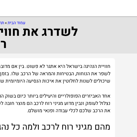
עמוד הבית
»
תח
לשדרג את חוויי
רו
חוויית
הנהיגה
בישראל
היא
אתגר
לא
פשוט
.
בין
אם
מדובר
לשפר
את
הנוחות
,
הבטיחות
והמראה
של
הרכב
שלו
.
בזמן
שיכולים
לשנות
לחלוטין
את
איכות
הנסיעה
היומיומית
של
אחד
האביזרים
הפופולריים
והיעילים
ביותר
כיום
בשוק
הם
נצלול
לעומק
ונבין
מדוע
מגיני
רוח
לרכב
הם
מוצר
חובה
לכ
את
הרכב
שלכם
לכלי
עבודה
ופנאי
מושלם
.
מהם
מגיני
רוח
לרכב
ולמה
כל
נהג