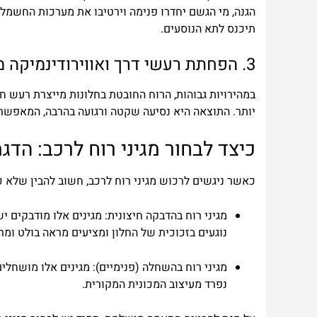
הגנה
,
מי
הגשם
יחדרו
פנימה
וירטיבו
את
מערכות
החשמל
תיכנס
לתא
הנוסעים
.
3.
הפחתת
רעשי
דרך
ואווירודינמיקה
מ
במהי
רויות
גבוהות
,
הרוח
החובטת
בחלונות
מייצרת
רעש
חז
יותר
.
התוצאה
היא
נסיעה
שקטה
ורגועה
בהרבה
,
המאפשר
כיצד
לבחור
מגיני
רוח
לרכב
:
הדגמ
כאשר
ניג
שים
לרכוש
מגיני
רוח
לרכב
,
חשוב
להבין
שלא
כ
מגיני רוח בהדבקה חיצונית:
נוגעים בזכוכית של החלון ומציעים מראה בולט ומר
מגיני רוח בהשחלה (פנימיים):
מגינים אלו מושחלים 
נפרד מעיצוב המכונית המקורית.