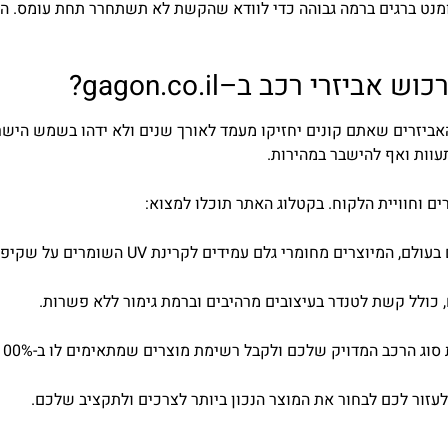
מנט
ברגים
ברמה
גבוהה
כדי
לוודא
שהקשת
לא
תשתחרר
תחת
עומס
.
הת
כוש
אביזרי
רכב
ב
–
il
.
co
.
gagon
?
ביזרים
שאתם
קונים
יחזיקו
מעמד
לאורך
שנים
ולא
ידהו
בשמש
הישר
עוות
ואף
להישבר
במהירות
.
ים
וחוויית
הלקוח
.
בקטלוג
האתר
תוכלו
למצוא
:
מרי גלם עמידים לקרינת UV השומרים על שקיפות וגמישות לאורך זמן.
, כולל קשת לטנדר בעיצובים מרהיבים וברמת גימור ללא פשרות.
ק שלכם ולקבל רשימת מוצרים שמתאימים לו ב-100%, ללא טעויות וללא כאבי ראש.
לעזור לכם לבחור את המוצר הנכון ביותר לצרכים ולתקציב שלכם.