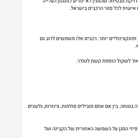
דויקת
מבטיחה
שהמגין
לא
יפריע
למנגנון
העלייה
אישית
לכל
סוגי
הרכבים
בישראל
.
ופונקציונליים
יותר
.
רכבים
אלו
משמשים
לרוב
גם
.
וד
לשקול
הוספת
קשת
לטנדר
.
בטוחה. בין אם אתם מובילים סולמות, צינורות, גלשנים
יזי המגן על השמשה האחורית של הקבינה ועל