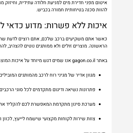
איטום
מפני
חדירת
מים
למניעת
חלודה
עתידית
,
וחיזוק
מו
להוות
סכנה
בטיחותית
חמורה
בכביש
.
איכות
ללא
פשרות
:
מדוע
כדאי
לר
כאשר
אתם
משקיעים
ברכב
שלכם
,
אתם
רוצים
לדעת
שהא
הראשונה
.
מוצרים
זולים
ולא
ממותגים
נוטים
להצהיב
,
להת
באתר
il
.
co
.
gagon
אנו
שמים
דגש
מיוחד
על
איכות
המוצר
מגוון אדיר של מגיני רוח לרכב מהמותגים המובילים בעולם, המיוצרים מחו
פתרונות נשיאה ודיגום מתקדמים לכל סוגי הרכבים
מערכת סינון מתקדמת המאפשרת לכם להקליד את סוג הרכב המדוי
צוות שירות לקוחות מקצועי שישמח לייעץ, לכוון ו