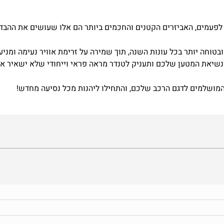
לפעמים
,
האביזרים
הקטנים
והחכמים
ביותר
הם
אלו
שעושים
את
ההבד
ובטוחה
יותר
בכל
עונות
השנה
,
תוך
שמירה
על
זרימת
אוויר
נעימה
ומניע
נשיאת
המטען
שלכם
ותעניק
לטנדר
מראה
פראי
וייחודי
שלא
ישאיר
א
מושלמים
לדגם
הרכב
שלכם
,
והתחילו
ליהנות
מכל
נסיעה
מחדש
!