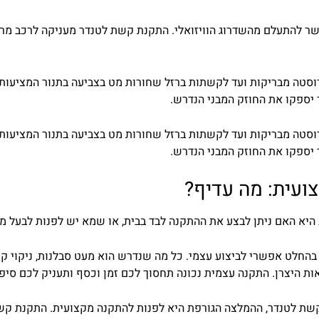
שר להתעלם מהשדרוג הוויזואלי. התקנת קשת לטנדר מעניקה לרכב מרא
סטה מבריקות ועד לקשתות ברזל שחורות מט בצביעה בתנור המציעות 
 יספקו את החוזק המבני הנדרש.
וסטה
מבריקות
ועד
לקשתות
ברזל
שחורות
מט
בצביעה
בתנור
המציעות
יספקו
את
החוזק
המבני
הנדרש
.
ועית
:
מה
עדיף
?
היא
האם
ניתן
לבצע
את
ההתקנה
לבד
בבית
,
או
שמא
יש
לפנות
לבעל
מק
בהחלט
אפשרי
לביצוע
עצמי
.
כל
מה
שנדרש
הוא
מעט
סבלנות
,
ניקוי
קפ
ות
היצרן
.
התקנה
עצמית
נכונה
תחסוך
לכם
זמן
וכסף
ותעניק
לכם
סיפ
שת
לטנדר
,
ההמלצה
הגורפת
היא
לפנות
להתקנה
מקצועית
.
התקנת
קש