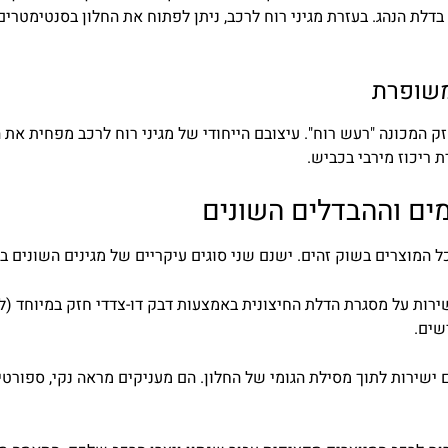
בדלת
הנהג
.
בעזרת
מגיני
רוח
לרכב
,
ניתן
לפתוח
את
החלון
בסנטימטרים
שופרת
ק
המכונה
"
רעש
רוח
".
עיצובם
הייחודי
של
מגיני
רוח
לרכב
מפחית
את
ה
ת
ריכוז
מירבי
בכביש
.
ים
וההבדלים
השונים
ל
המוצרים
בשוק
זהים
.
ישנם
שני
סוגים
עיקריים
של
מגינים
השונים
בי
שים.
ישירות לתוך מסילת הגומי של החלון. הם מעניקים מראה נקי, ספורטיב