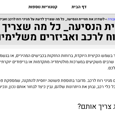
דף הבית
קטגוריות נוספות
בורה
»
לשדרג את חוויית הנסיעה_ כל מה שצריך לדעת על מגיני רוח לרכב ואבי
ת הנסיעה_ כל מה שצריך 
ח לרכב ואביזרים משלימי
בשמש
הקיצית
היוקדת
,
ברוחות
החזקות
בכבישים
המהי
רים
,
או
בגשמי
שרבים
משקיעים
במערכות
מולטימדיה
מתקדמות
או
בריפודים
יוקרתיי
כם
.
מגיני
רוח
לרכב
.
מדובר
בתוספת
פשוטה
יחסית
להתקנה
,
שמספקת
פת
ל
כלי
רכב
,
נבחן
את
היתרונות
שלהם
,
נבין
כיצד
לבחור
אותם
נכון
,
ונכיר
צריך
אותם
?