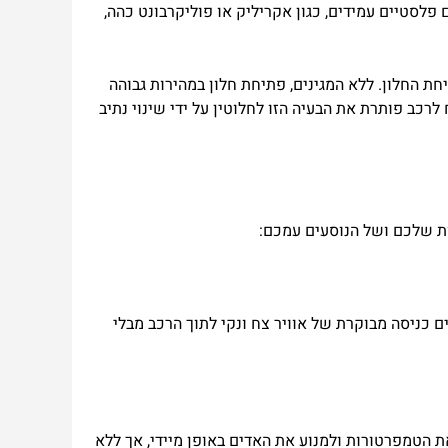
פלסטיים
עמידים
,
כגון
אקריליק
או
פוליקרבונט
כהה
,
חת
החלון
.
ללא
המגינים
,
פתיחת
חלון
במהירות
גבוהה
לרכב
פותרת
את
הבעיה
הזו
לחלוטין
על
ידי
שינוי
נתיב
ת
שלכם
ושל
הנוסעים
עמכם
:
ם
כניסה
מבוקרת
ש
ל
אוויר
צח
ונקי
לתוך
הרכב
מבלי
ת
הטמפרטורות
ולמנוע
את
האדים
באופן
מיידי
,
אך
ללא