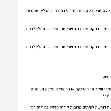
ה ספורטיבי, קשוח ויוקרתי בהרבה, שמבליט אותו על
עמידות מקסימלית נגד שריטות וחלודה. מומלץ לבחור
עמידות
מקסימלית
נגד
שריטות
וחלודה
.
מומלץ
לבחור
צוע
.
דני
של
אזור
ההדבקה
או
ההשחלה
מאבק
ושומנים
וק
רב
.
ת
דורשת
לעיתים
קרובות
קידוח
מדויק
בגוף
הארגז
,