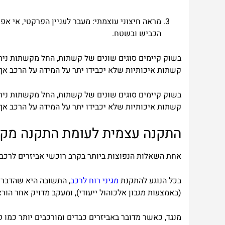
מראה חיצוני עוצמתי:
מעבר לעניין הפרקטי, אי אפ
הכביש ובשטח.
בשוק קיימים סוגים שונים של קשתות, החל מקשתות נירו
קשתות איכותיות שלא יכבידו יתר על המידה על הרכב אך
בשוק
קיימים
סוגים
שונים
של
קשתות
,
החל
מקשתות
ניר
קשתות
איכותיות
שלא
יכבידו
יתר
על
המידה
על
הרכב
אך
התקנה
עצמית
לעומת
התקנה
מקצ
אחת
השאלות
הנפוצות
ביותר
בקרב
רוכשי
אביזרים
לרכב
בכל
הנוגע
להתקנת
מגיני
רוח
לרכב
,
התשובה
היא
שהדבר
(
באמצעות
מגבון
אלכוהול
ייעודי
),
ומעקב
מדויק
אחר
הורא
מנגד
,
כאשר
מדובר
באביזרים
כבדים
ומורכבים
יותר
כמו
ק