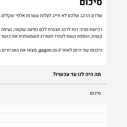
סיכום
שדרוג
הרכב
שלכם
לא
ח
ייב
לעלות
עשרות
אלפי
שקלים
.
רכישת
מגיני
רוח
לרכב
תבטיח
לכם
נסיעה
שקטה
,
נעימה
קשוח
,
הוספת
קשת
לטנדר
תשדרג
משמעותית
את
כושר
היכנסו
עוד
היום
לאתר
il
.
co
.
gagon
,
מצאו
את
האביזרים
ה
מה היה לנו עד עכשיו?
סיכום