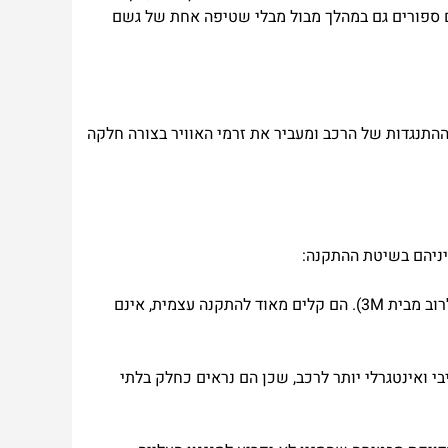
ספורים
גם
במהלך
מבול
מבלי
שטיפה
א
חת
של
גשם
התנגדות
של
הרכב
ומעביר
את
זרמי
האוויר
בצורה
חלקה
ניהם
בש
יטת
ההתקנה
:
מגינים אלו מודבקים ישירות על מסגרת הדלת החיצונית באמצעות דבק דו-צדדי חזק במיוחד (לרוב מבית 3M). הם קלים מאוד להתקנה עצמית, אינם
י ואינטגרלי יותר לרכב, שכן הם נראים כחלק בלתי