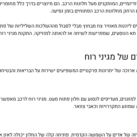
ודינמיים
,
המותקנים
מעל
חלונות
הרכב
.
הם
מיוצרים
בדרך
כלל
מחומרים
הרחק
מחלונות
הרכב
הפתוחים
בזמן
נסיעה
.
ם
ליהנות
מאוויר
צח
מבחוץ
מבלי
לסבול
מההשלכות
השליליות
של
פתי
תא
הנוסעים
,
שמפריעות
לשיחה
או
להאזנה
למוזיקה
.
התקנת
מגיני
רוח
ם
של
מגיני
רוח
ארוכה
של
יתרונות
פרקטיים
המשפיעים
ישירות
על
הבריאות
והבטיחו
למזגנים
,
מעדיפים
לנסוע
עם
חלון
פתוח
מעט
.
מגיני
רוח
לרכב
מאפשרי
שמונע
התקררויות
וכאבי
צוואר
.
זה
של
אדים
על
השמשה
הקדמית
.
פתיחה
קלה
של
החלון
יכולה
לאזן
א