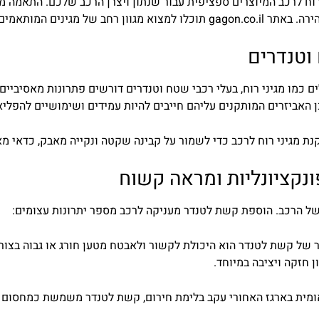
וח
לרכב
המיוצרים
ספציפית
עבור
שנתון
ויצרן
הרכב
שלכם
.
התאמה
מ
ירה
.
באתר
il
.
co
.
gagon
תוכלו
למצוא
מגוון
רחב
של
מגינים
המותאמים
וטנדרים
ם
כמו
מגיני
רוח
,
בעלי
רכבי
שטח
וטנדרים
דורשים
פתרונות
מאסיביים
ן
האביזרים
המותקנים
עליהם
חייבים
להיות
עמידים
ושימושיים
להפליא
נת
מגיני
רוח
לרכב
כדי
לשמור
על
קבינה
שקטה
ונקייה
מאבק
,
כדאי
מא
נקציונליות
ומראה
קשוח
ל
הרכב
.
הוספת
קשת
לטנדר
מעניקה
לרכב
מספר
יתרונו
ת
עצומים
:
של קשת לטנדר הוא היכולת לקשור ולאבטח מטען חורג או גבוה בצורה 
 חזקה ויציבה במיוחד.
מית בארגז האחורי עקב בלימת חירום, קשת לטנדר משמשת כמחסום פ