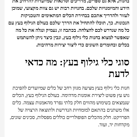
בחנות, אלא גם ספרים, מדריכים וסדנאות שמיועדות להרחיב את
הידע והמיומנויות שלכם. בחנויות רבות יש גם צוות מקצועי, שמוכן
לעזור ולהדריך אתכם בבחירת הכלים המתאימים והטכניקות
הנכונות. כך, תוכלו להתחיל את הדרך שלכם בעולם הגילוף בעץ עם
כל מה שנדרש לכם להצלחה. בכתבה זו, נעמיק ונגלה את כל מה
שאפשר למצוא בחנות כלי גילוף בעץ, ונבין כיצד ניתן להשתמש
בכלים ובחומרים השונים כדי ליצור יצירות מרהיבות.
סוגי כלי גילוף בעץ: מה כדאי
לדעת
חנות כלי גילוף בעץ מציעה מגוון רחב של כלים שמיועדים להפיכת
גוש עץ פשוט ליצירת אומנות מדהימה. בעולם הגילוף בעץ, הכלים
שנמצאים בשימוש מהווים חלק בלתי נפרד מהאמנות עצמה. כלים
אלו משתנים בהתאם למומחיות הנדרשת ולתוצאה הרצויה של
הפרויקט. חלק מהכלים הפופולריים כוללים מפסלות, סכינים שונים,
מקדחות יד, ועוד.