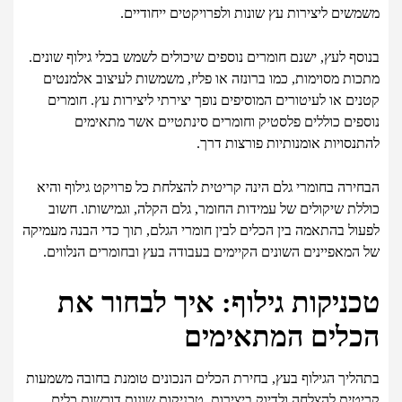
משמשים ליצירות עץ שונות ולפרויקטים ייחודיים.
בנוסף לעץ, ישנם חומרים נוספים שיכולים לשמש בכלי גילוף שונים.
מתכות מסוימות, כמו ברונזה או פליז, משמשות לעיצוב אלמנטים
קטנים או לעיטורים המוסיפים נופך יצירתי ליצירות עץ. חומרים
נוספים כוללים פלסטיק וחומרים סינתטיים אשר מתאימים
להתנסויות אומנותיות פורצות דרך.
הבחירה בחומרי גלם הינה קריטית להצלחת כל פרויקט גילוף והיא
כוללת שיקולים של עמידות החומר, גלם הקלה, וגמישותו. חשוב
לפעול בהתאמה בין הכלים לבין חומרי הגלם, תוך כדי הבנה מעמיקה
של המאפיינים השונים הקיימים בעבודה בעץ ובחומרים הנלווים.
טכניקות גילוף: איך לבחור את
הכלים המתאימים
בתהליך הגילוף בעץ, בחירת הכלים הנכונים טומנת בחובה משמעות
קריטית להצלחה ולדיוק ביצירות. טכניקות שונות דורשות כלים